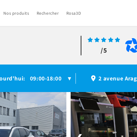
Nos produits
Rechercher
Rosa3D
/5
ourd'hui
09:00-18:00
:
▾
2 avenue Arag