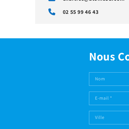
02 55 99 46 43
Nous C
Nom
E-mail
*
Ville