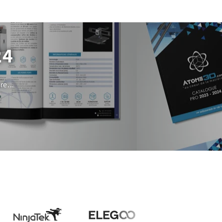
24
e...