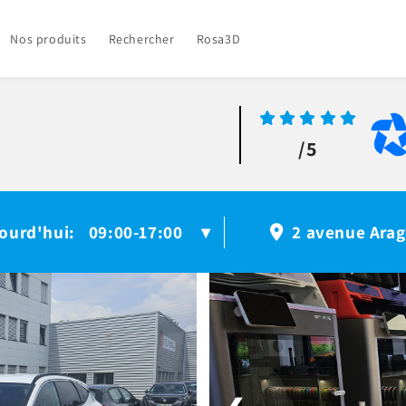
Nos produits
Rechercher
Rosa3D
/5
ourd'hui
09:00-17:00
:
▾
2 avenue Arag