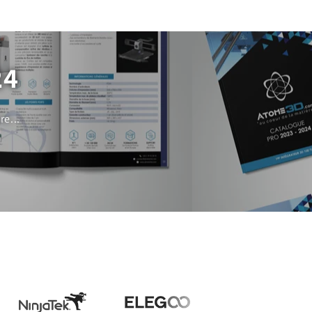
24
e...