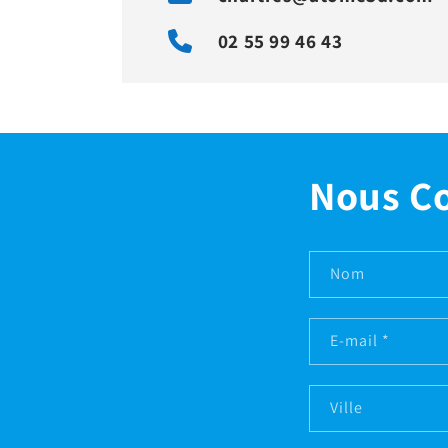
02 55 99 46 43
Nous C
Nom
E-mail
*
Ville