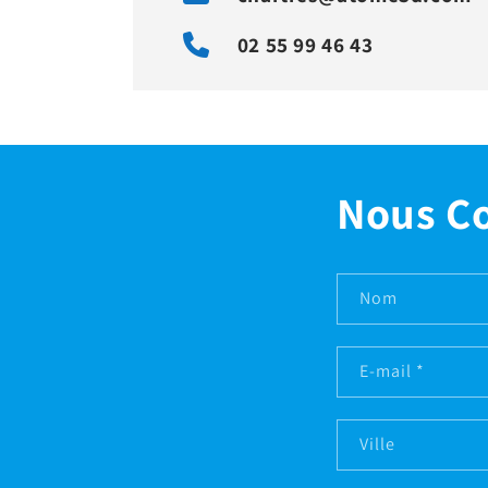
02 55 99 46 43
Nous C
Nom
E-mail
*
Ville