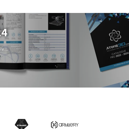
24
e...