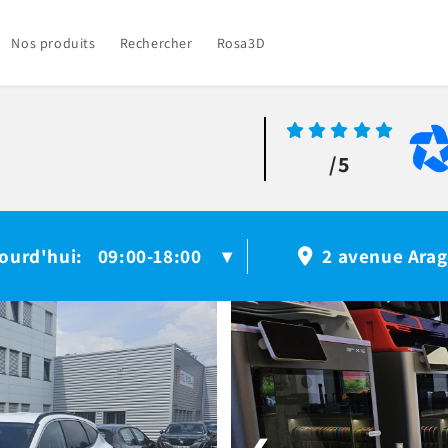
Nos produits
Rechercher
Rosa3D
/5
ourd'hui
09:00-18:00
:
▾
2 avenue Arag