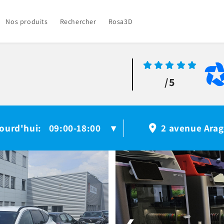
Nos produits
Rechercher
Rosa3D
/5
ourd'hui
09:00-18:00
:
▾
2 avenue Arag