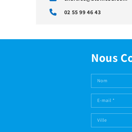
02 55 99 46 43
Nous C
Nom
E-mail
*
Ville