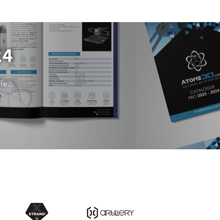
24
e...