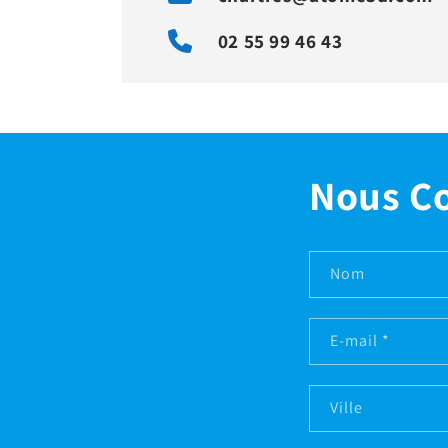
02 55 99 46 43
Nous C
Nom
E-mail
*
Ville