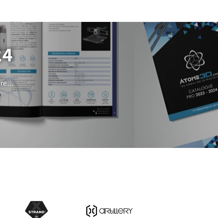
24
e...