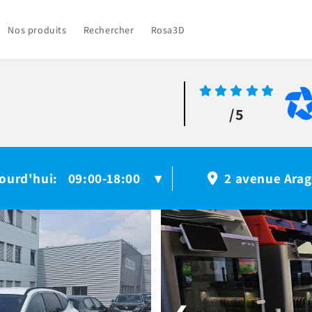
Nos produits
Rechercher
Rosa3D
/5
ourd'hui
09:00-18:00
:
▾
2 avenue Arag