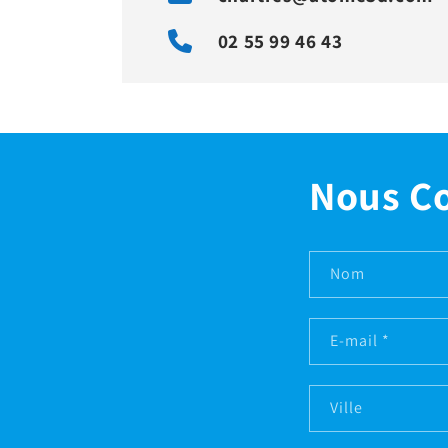
02 55 99 46 43
Nous C
Nom
E-mail
*
Ville