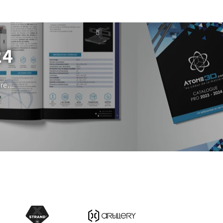
24
e...