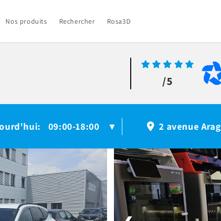
Nos produits
Rechercher
Rosa3D
/5
ourd'hui
09:00-18:00
:
▾
2 avenue Arag