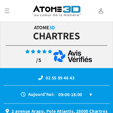
et
passer
au
Connexion
contenu
ATOME
3D
CHARTRES
/5
02 55 99 46 43
Aujourd'hui
:
09:00-18:00
▾
2 avenue Arago, Pole Atlantis, 28000 Chartres