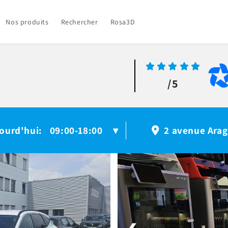
Nos produits
Rechercher
Rosa3D
/5
ourd'hui
09:00-18:00
:
▾
2 avenue Arag