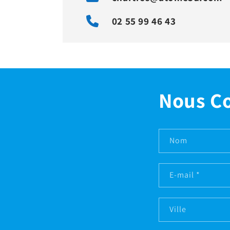
02 55 99 46 43
Nous C
Nom
E-mail
*
Ville