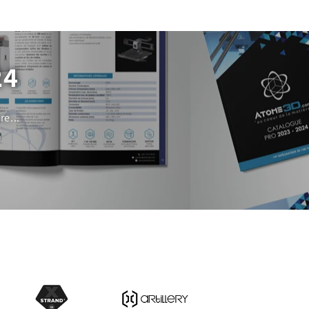
24
e...